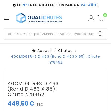
LE
N°1
DES CHUTES - LIVRAISON
24-48H
!

0

Accueil
Chutes
40CMD8TR+S D 483 (Rond D 483 X 85) : Chute
n°8452
40CMD8TR+S D 483
(Rond D 483 X 85) :
Chute N°8452
448,50 €
TTC