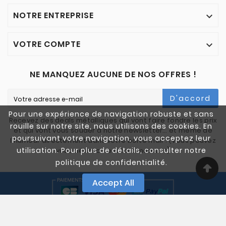
NOTRE ENTREPRISE

VOTRE COMPTE

NE MANQUEZ AUCUNE DE NOS OFFRES !
D'accord
Pour une expérience de navigation robuste et sans
Recevez des deals métalliques qui vont faire fondre les prix
rouille sur notre site, nous utilisons des cookies. En
et qui vont vous souder à notre newsletter… et même de
poursuivant votre navigation, vous acceptez leur
l'humour directement dans votre boîte mail ! (Vous pouvez
utilisation. Pour plus de détails, consulter notre
vous désinscrire à tout moment)
politique de confidentialité.
Accept All
© 2005-2025 Quali Chutes. Tous Droits Réservés