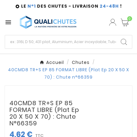
LE
N°1
DES CHUTES - LIVRAISON
24-48H
!

0

Accueil
Chutes
40CMD8 TR+S EP 85 FORMAT LIBRE (Plat Ep 20 X 50 X
70) : Chute n°66359
40CMD8 TR+S EP 85
FORMAT LIBRE (Plat Ep
20 X 50 X 70) : Chute
N°66359
4,62 €
TTC