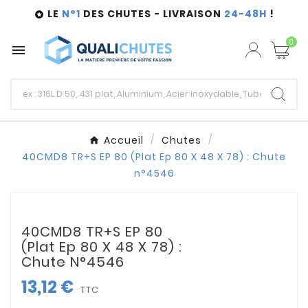
LE
N°1
DES CHUTES - LIVRAISON
24-48H
!

0

Accueil
Chutes
40CMD8 TR+S EP 80 (Plat Ep 80 X 48 X 78) : Chute
n°4546
40CMD8 TR+S EP 80
(Plat Ep 80 X 48 X 78) :
Chute N°4546
13,12 €
TTC