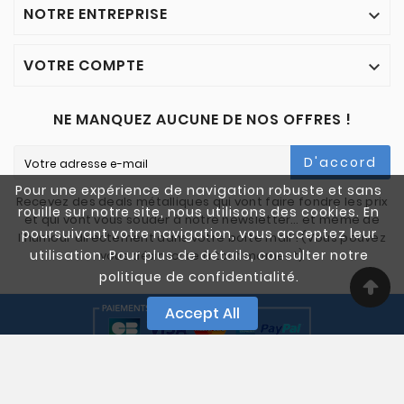
NOTRE ENTREPRISE

VOTRE COMPTE

NE MANQUEZ AUCUNE DE NOS OFFRES !
D'accord
Pour une expérience de navigation robuste et sans
Recevez des deals métalliques qui vont faire fondre les prix
rouille sur notre site, nous utilisons des cookies. En
et qui vont vous souder à notre newsletter… et même de
poursuivant votre navigation, vous acceptez leur
l'humour directement dans votre boîte mail ! (Vous pouvez
utilisation. Pour plus de détails, consulter notre
vous désinscrire à tout moment)
politique de confidentialité.
Accept All
© 2005-2025 Quali Chutes. Tous Droits Réservés