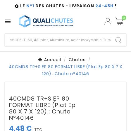
LE
N°1
DES CHUTES - LIVRAISON
24-48H
!

0

Accueil
Chutes
40CMD8 TR+S EP 80 FORMAT LIBRE (Plat Ep 80 X 7 X
120) : Chute n°40146
40CMD8 TR+S EP 80
FORMAT LIBRE (Plat Ep
80 X 7 X 120) : Chute
N°40146
4,48 €
TTC