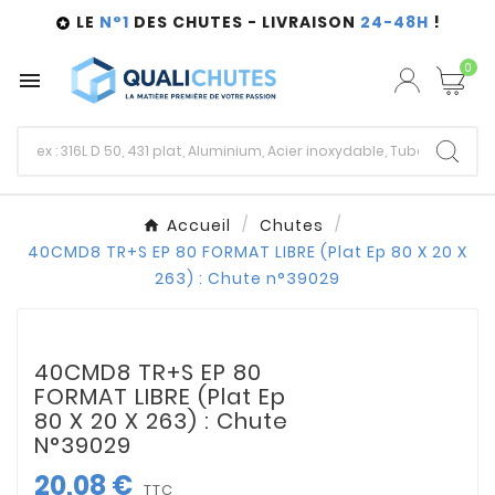
LE
N°1
DES CHUTES - LIVRAISON
24-48H
!

0

Accueil
Chutes
40CMD8 TR+S EP 80 FORMAT LIBRE (Plat Ep 80 X 20 X
263) : Chute n°39029
40CMD8 TR+S EP 80
FORMAT LIBRE (Plat Ep
80 X 20 X 263) : Chute
N°39029
20,08 €
TTC