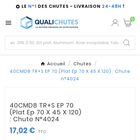
LE
N°1
DES CHUTES - LIVRAISON
24-48H
!

0

Accueil
Chutes
40CMD8 TR+S EP 70 (Plat Ep 70 X 45 X 120) : Chute
n°4024
40CMD8 TR+S EP 70
(Plat Ep 70 X 45 X 120)
: Chute N°4024
17,02 €
TTC