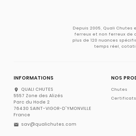
Depuis 2005, Quali Chutes e
ferreux et non ferreux de 
plus de 120 nuances spécifiq
temps réel, cotati
INFORMATIONS
NOS PRO
QUALI CHUTES
Chutes
location_on
5557 Zone des Alizés
Certificat
Parc du Hode 2
76430 SAINT-VIGOR-D'YMONVILLE
France
sav@qualichutes.com
email