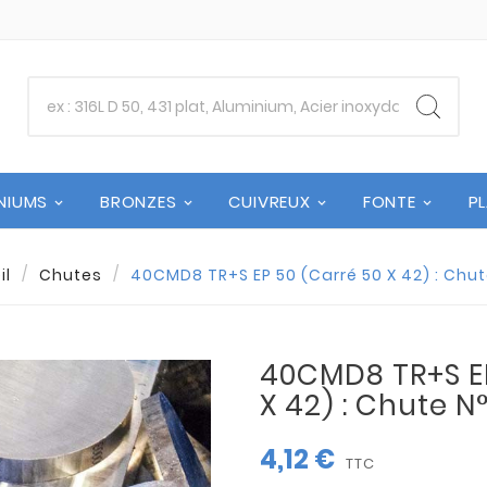
NIUMS
BRONZES
CUIVREUX
FONTE
P
il
Chutes
40CMD8 TR+S EP 50 (Carré 50 X 42) : Chu
40CMD8 TR+S EP
X 42) : Chute N
4,12 €
TTC