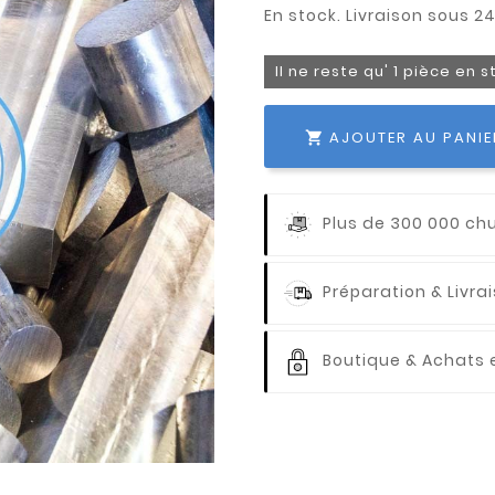
Il ne reste qu' 1 pièce en 
AJOUTER AU PANIE

Plus de 300 000 ch
Préparation & Livr
Boutique & Achats e