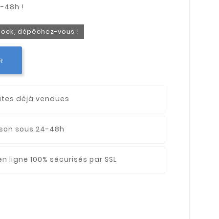
stock, dépêchez-vous !
R
utes déjà vendues
aison sous 24-48h
n ligne 100% sécurisés par SSL