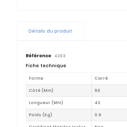
Détails du produit
Référence
4203
Fiche technique
Forme
Carré
Côté (mm)
50
Longueur (mm)
42
Poids (kg)
0.9
Certificat Matière Inclus
Non