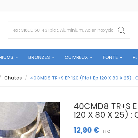
NIUMS
BRONZES
CUIVREUX
FONTE
P
Chutes
40CMD8 TR+S EP 120 (Plat Ep 120 X 80 X 25) : 
40CMD8 TR+S EP
120 X 80 X 25) :
12,90 €
TTC