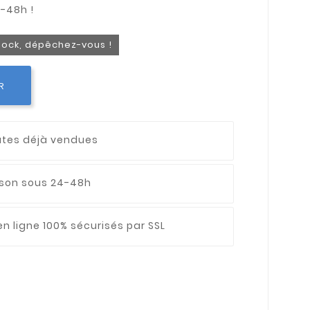
stock, dépêchez-vous !
R
utes déjà vendues
aison sous 24-48h
n ligne 100% sécurisés par SSL