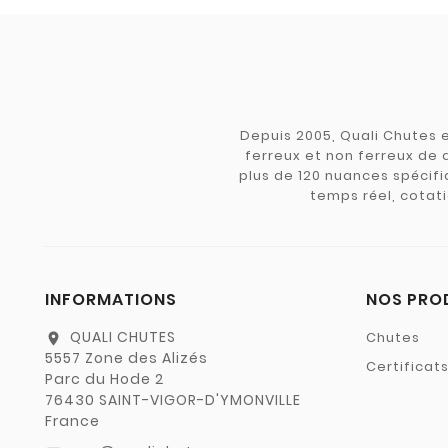
Depuis 2005, Quali Chutes e
ferreux et non ferreux de 
plus de 120 nuances spécifiq
temps réel, cotati
INFORMATIONS
NOS PRO
QUALI CHUTES
Chutes
location_on
5557 Zone des Alizés
Certificat
Parc du Hode 2
76430 SAINT-VIGOR-D'YMONVILLE
France