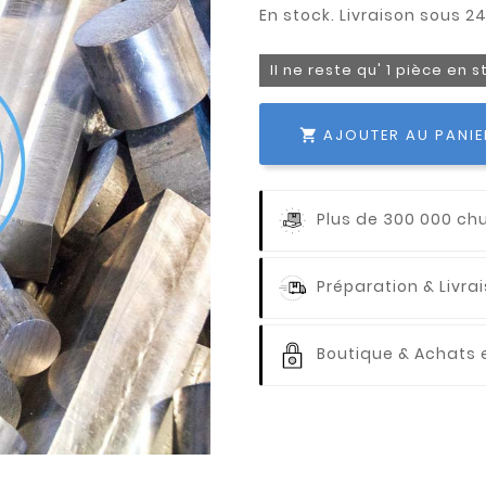
Il ne reste qu' 1 pièce en 
AJOUTER AU PANIE

Plus de 300 000 ch
Préparation & Livr
Boutique & Achats e