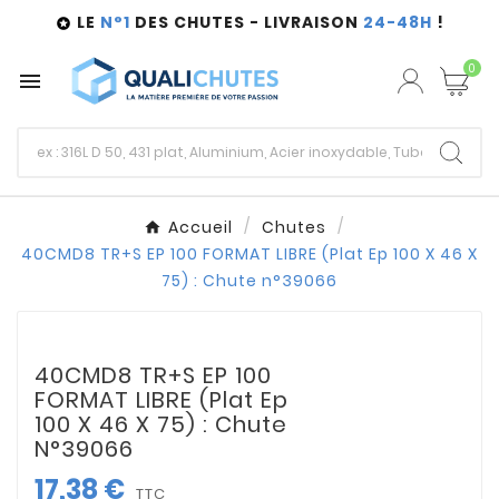
LE
N°1
DES CHUTES - LIVRAISON
24-48H
!

0

Accueil
Chutes
40CMD8 TR+S EP 100 FORMAT LIBRE (Plat Ep 100 X 46 X
75) : Chute n°39066
40CMD8 TR+S EP 100
FORMAT LIBRE (Plat Ep
100 X 46 X 75) : Chute
N°39066
17,38 €
TTC