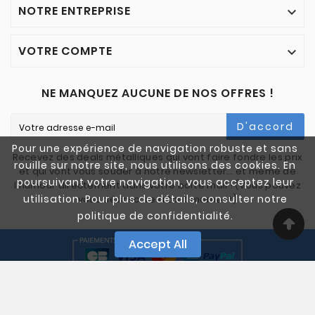
NOTRE ENTREPRISE

VOTRE COMPTE

NE MANQUEZ AUCUNE DE NOS OFFRES !
D'accord
Pour une expérience de navigation robuste et sans
Recevez des deals métalliques qui vont faire fondre les prix
rouille sur notre site, nous utilisons des cookies. En
et qui vont vous souder à notre newsletter… et même de
poursuivant votre navigation, vous acceptez leur
l'humour directement dans votre boîte mail ! (Vous pouvez
utilisation. Pour plus de détails, consulter notre
vous désinscrire à tout moment)
politique de confidentialité.
Accept All
© 2005-2025 Quali Chutes. Tous Droits Réservés