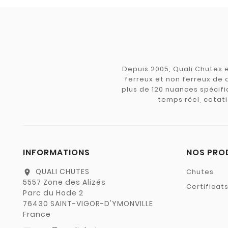
Depuis 2005, Quali Chutes e
ferreux et non ferreux de 
plus de 120 nuances spécifiq
temps réel, cotati
INFORMATIONS
NOS PRO
QUALI CHUTES
Chutes
location_on
5557 Zone des Alizés
Certificat
Parc du Hode 2
76430 SAINT-VIGOR-D'YMONVILLE
France