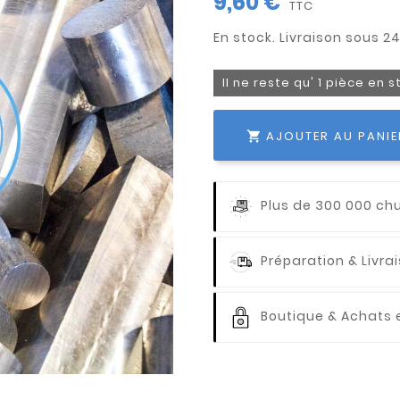
9,60 €
TTC
Il ne reste qu' 1 pièce en 
AJOUTER AU PANIE

Plus de 300 000 ch
Préparation & Livr
Boutique & Achats e