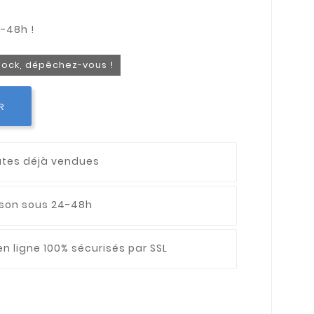
stock, dépêchez-vous !
R
utes déjà vendues
aison sous 24-48h
n ligne 100% sécurisés par SSL