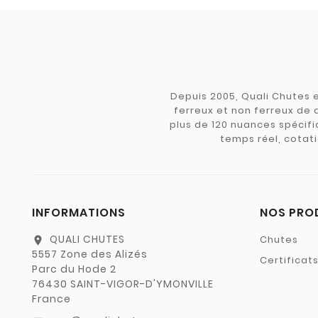
Depuis 2005, Quali Chutes e
ferreux et non ferreux de 
plus de 120 nuances spécifiq
temps réel, cotati
INFORMATIONS
NOS PRO
QUALI CHUTES
Chutes
location_on
5557 Zone des Alizés
Certificat
Parc du Hode 2
76430 SAINT-VIGOR-D'YMONVILLE
France