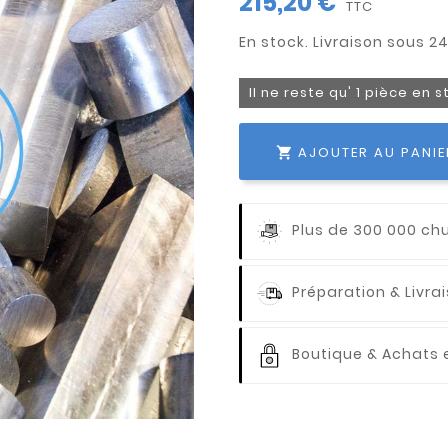
215,20 €
TTC
Il ne reste qu' 1 pièce en 
AJOUTER AU PANIE

Plus de 300 000 ch
Préparation & Livr
Boutique & Achats e