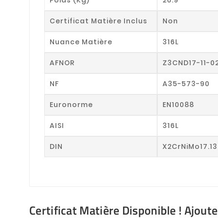
Certificat Matière Inclus
Non
Nuance Matière
316L
AFNOR
Z3CND17-11-0
NF
A35-573-90
Euronorme
EN10088
AISI
316L
DIN
X2CrNiMo17.13
Certificat Matière Disponible ! Ajout