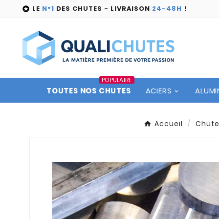
LE
N°1
DES CHUTES - LIVRAISON
24-48H
!

POPULAIRE
TOUTES NOS CHUTES
ACIERS
ALUMI
Accueil
Chut