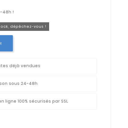
stock, dépêchez-vous !
R
utes déjà vendues
aison sous 24-48h
n ligne 100% sécurisés par SSL