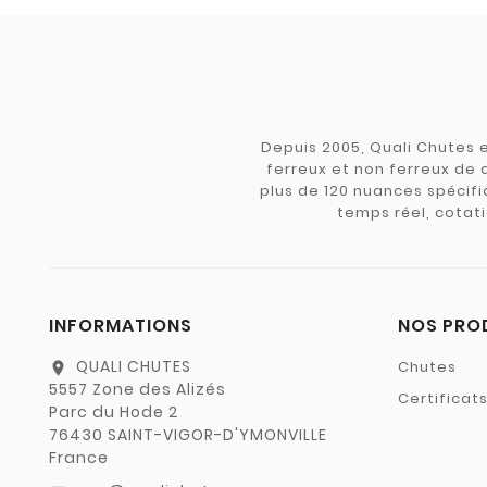
Depuis 2005, Quali Chutes e
ferreux et non ferreux de 
plus de 120 nuances spécifiq
temps réel, cotati
INFORMATIONS
NOS PRO
QUALI CHUTES
Chutes
location_on
5557 Zone des Alizés
Certificat
Parc du Hode 2
76430 SAINT-VIGOR-D'YMONVILLE
France