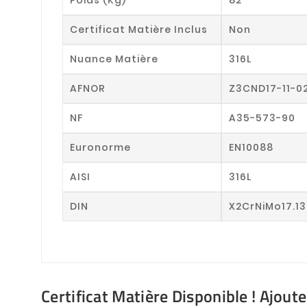
Certificat Matière Inclus
Non
Nuance Matière
316L
AFNOR
Z3CND17-11-0
NF
A35-573-90
Euronorme
EN10088
AISI
316L
DIN
X2CrNiMo17.13
Certificat Matière Disponible ! Ajout