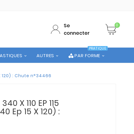
Se
0
connecter
PRATIQUE
LASTIQUES
AUTRES
PAR FORME
X 120) : Chute n°34466
340 X 110 EP 115
0 Ep 15 X 120) :
6