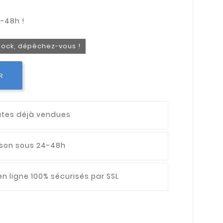
stock, dépêchez-vous !
R
utes déjà vendues
aison sous 24-48h
n ligne 100% sécurisés par SSL