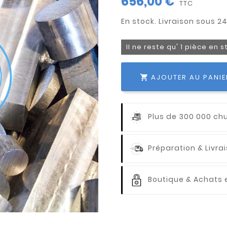
656,00 €
TTC
Il ne reste qu' 1 pièce en 
AJOUTER AU PANIE

Plus de 300 000 ch
Préparation & Livr
Boutique & Achats e