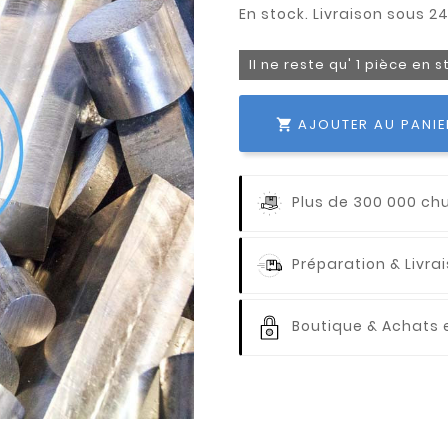
Il ne reste qu' 1 pièce en 
AJOUTER AU PANIE

Plus de 300 000 ch
Préparation & Livr
Boutique & Achats e