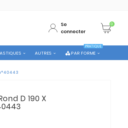
Se
0
connecter
PRATIQUE
LASTIQUES
AUTRES
PAR FORME
 n°40443
Rond D 190 X
°40443