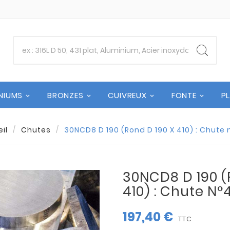
NIUMS
BRONZES
CUIVREUX
FONTE
P
il
Chutes
30NCD8 D 190 (Rond D 190 X 410) : Chute
30NCD8 D 190 (
410) : Chute N
197,40 €
TTC