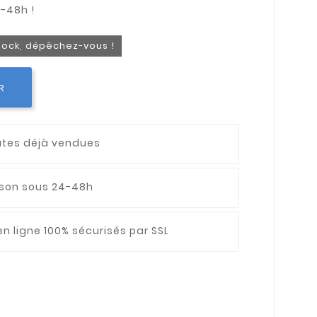
stock, dépêchez-vous !
R
utes déjà vendues
aison sous 24-48h
n ligne 100% sécurisés par SSL