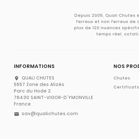
Depuis 2005, Quali Chutes e
ferreux et non ferreux de 
plus de 120 nuances spécifiq
temps réel, cotati
INFORMATIONS
NOS PRO
QUALI CHUTES
Chutes
location_on
5557 Zone des Alizés
Certificat
Parc du Hode 2
76430 SAINT-VIGOR-D'YMONVILLE
France
sav@qualichutes.com
email