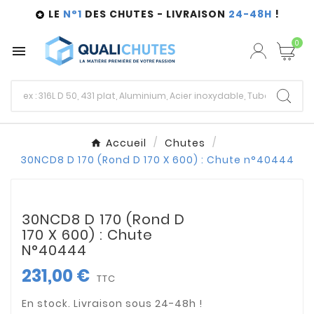
LE
N°1
DES CHUTES - LIVRAISON
24-48H
!

0

Accueil
Chutes
30NCD8 D 170 (Rond D 170 X 600) : Chute n°40444
30NCD8 D 170 (Rond D
170 X 600) : Chute
N°40444
231,00 €
TTC