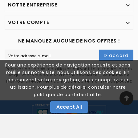
NOTRE ENTREPRISE

VOTRE COMPTE

NE MANQUEZ AUCUNE DE NOS OFFRES !
D'accord
Pour une expérience de navigation robuste et sans
Recevez des deals métalliques qui vont faire fondre les prix
rouille sur notre site, nous utilisons des cookies. En
et qui vont vous souder à notre newsletter… et même de
poursuivant votre navigation, vous acceptez leur
l'humour directement dans votre boîte mail ! (Vous pouvez
utilisation. Pour plus de détails, consulter notre
vous désinscrire à tout moment)
politique de confidentialité.
Accept All
© 2005-2025 Quali Chutes. Tous Droits Réservés