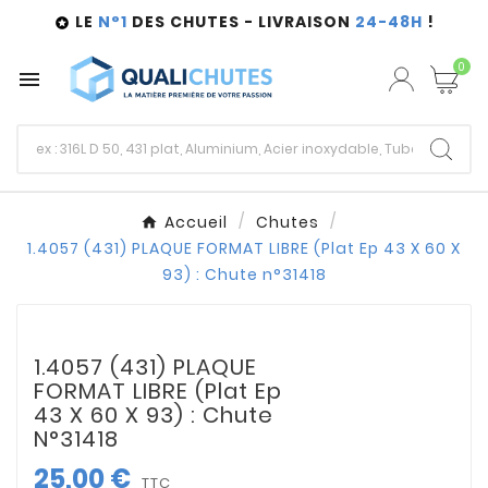
LE
N°1
DES CHUTES - LIVRAISON
24-48H
!

0

Accueil
Chutes
1.4057 (431) PLAQUE FORMAT LIBRE (Plat Ep 43 X 60 X
93) : Chute n°31418
1.4057 (431) PLAQUE
FORMAT LIBRE (Plat Ep
43 X 60 X 93) : Chute
N°31418
25,00 €
TTC