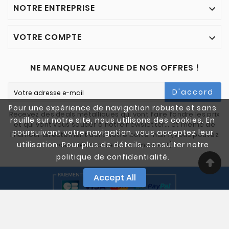
NOTRE ENTREPRISE

VOTRE COMPTE

NE MANQUEZ AUCUNE DE NOS OFFRES !
D'accord
Pour une expérience de navigation robuste et sans
Recevez des deals métalliques qui vont faire fondre les prix
rouille sur notre site, nous utilisons des cookies. En
et qui vont vous souder à notre newsletter… et même de
poursuivant votre navigation, vous acceptez leur
l'humour directement dans votre boîte mail ! (Vous pouvez
utilisation. Pour plus de détails, consulter notre
vous désinscrire à tout moment)
politique de confidentialité.
Accept All
© 2005-2025 Quali Chutes. Tous Droits Réservés