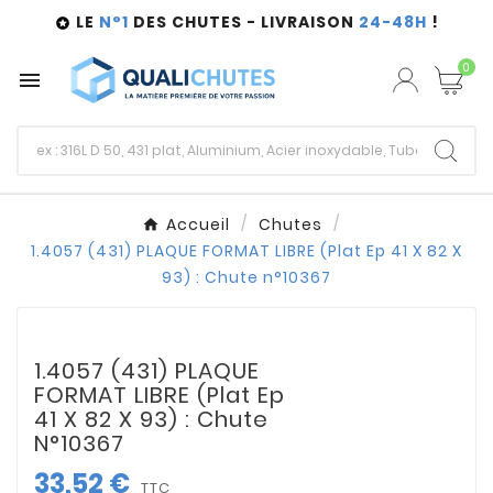
LE
N°1
DES CHUTES - LIVRAISON
24-48H
!

0

Accueil
Chutes
1.4057 (431) PLAQUE FORMAT LIBRE (Plat Ep 41 X 82 X
93) : Chute n°10367
1.4057 (431) PLAQUE
FORMAT LIBRE (Plat Ep
41 X 82 X 93) : Chute
N°10367
33,52 €
TTC