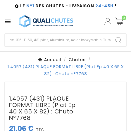
LE
N°1
DES CHUTES - LIVRAISON
24-48H
!

0

Accueil
Chutes
1.4057 (431) PLAQUE FORMAT LIBRE (Plat Ep 40 X 65 X
82) : Chute n°7768
1.4057 (431) PLAQUE
FORMAT LIBRE (Plat Ep
40 X 65 X 82) : Chute
N°7768
21,06 €
TTC