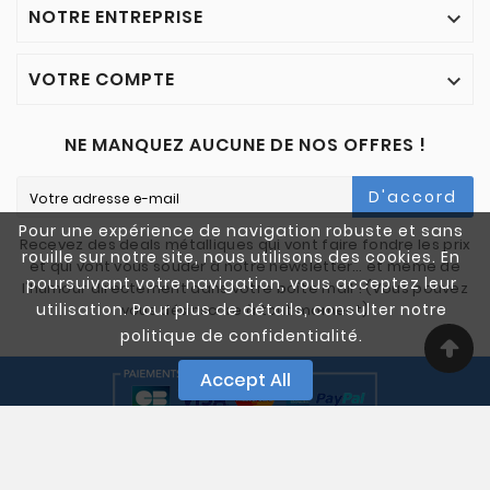
NOTRE ENTREPRISE

VOTRE COMPTE

NE MANQUEZ AUCUNE DE NOS OFFRES !
D'accord
Pour une expérience de navigation robuste et sans
Recevez des deals métalliques qui vont faire fondre les prix
rouille sur notre site, nous utilisons des cookies. En
et qui vont vous souder à notre newsletter… et même de
poursuivant votre navigation, vous acceptez leur
l'humour directement dans votre boîte mail ! (Vous pouvez
utilisation. Pour plus de détails, consulter notre
vous désinscrire à tout moment)
politique de confidentialité.
Accept All
© 2005-2025 Quali Chutes. Tous Droits Réservés