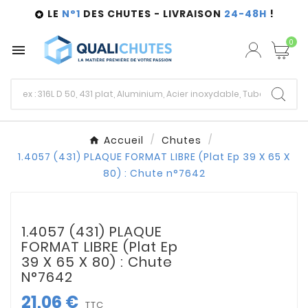
LE
N°1
DES CHUTES - LIVRAISON
24-48H
!

0

Accueil
Chutes
1.4057 (431) PLAQUE FORMAT LIBRE (Plat Ep 39 X 65 X
80) : Chute n°7642
1.4057 (431) PLAQUE
FORMAT LIBRE (Plat Ep
39 X 65 X 80) : Chute
N°7642
21,06 €
TTC