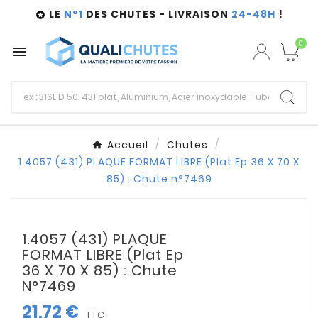
LE
N°1
DES CHUTES - LIVRAISON
24-48H
!

0

Accueil
Chutes
1.4057 (431) PLAQUE FORMAT LIBRE (Plat Ep 36 X 70 X
85) : Chute n°7469
1.4057 (431) PLAQUE
FORMAT LIBRE (Plat Ep
36 X 70 X 85) : Chute
N°7469
21,72 €
TTC