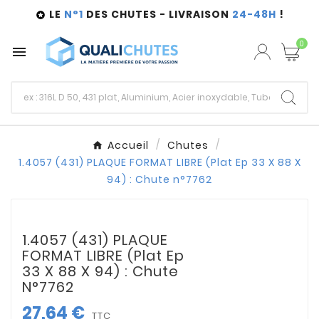
LE
N°1
DES CHUTES - LIVRAISON
24-48H
!

0

Accueil
Chutes
1.4057 (431) PLAQUE FORMAT LIBRE (Plat Ep 33 X 88 X
94) : Chute n°7762
1.4057 (431) PLAQUE
FORMAT LIBRE (Plat Ep
33 X 88 X 94) : Chute
N°7762
27,64 €
TTC