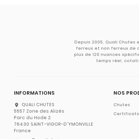
Depuis 2005, Quali Chutes e
ferreux et non ferreux de 
plus de 120 nuances spécifiq
temps réel, cotati
INFORMATIONS
NOS PRO
QUALI CHUTES
Chutes
location_on
5557 Zone des Alizés
Certificat
Parc du Hode 2
76430 SAINT-VIGOR-D'YMONVILLE
France