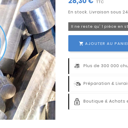
28,30 €
TTC
Il ne reste qu' 1 pièce en 
AJOUTER AU PANIE

Plus de 300 000 ch
Préparation & Livr
Boutique & Achats e