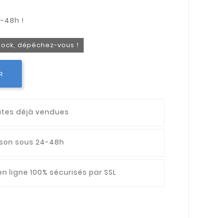
stock, dépêchez-vous !
R
utes déjà vendues
aison sous 24-48h
n ligne 100% sécurisés par SSL