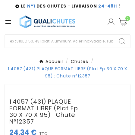
LE
N°1
DES CHUTES - LIVRAISON
24-48H
!

0

Accueil
Chutes
1.4057 (431) PLAQUE FORMAT LIBRE (Plat Ep 30 X 70 X
95) : Chute n°12357
1.4057 (431) PLAQUE
FORMAT LIBRE (Plat Ep
30 X 70 X 95) : Chute
N°12357
24,34 €
TTC