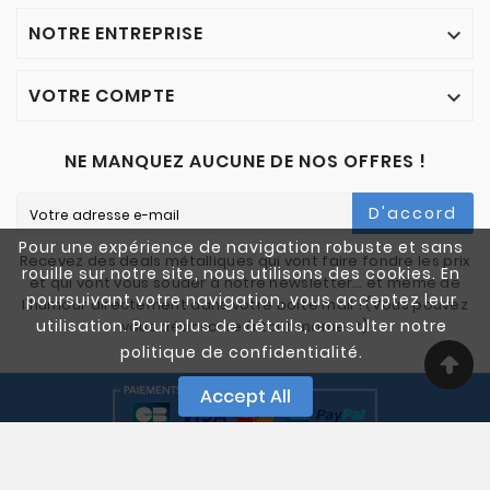
NOTRE ENTREPRISE

VOTRE COMPTE

NE MANQUEZ AUCUNE DE NOS OFFRES !
D'accord
Pour une expérience de navigation robuste et sans
Recevez des deals métalliques qui vont faire fondre les prix
rouille sur notre site, nous utilisons des cookies. En
et qui vont vous souder à notre newsletter… et même de
poursuivant votre navigation, vous acceptez leur
l'humour directement dans votre boîte mail ! (Vous pouvez
utilisation. Pour plus de détails, consulter notre
vous désinscrire à tout moment)
politique de confidentialité.
Accept All
© 2005-2025 Quali Chutes. Tous Droits Réservés