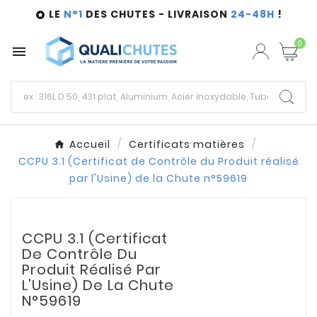
LE
N°1
DES CHUTES - LIVRAISON
24-48H
!

0

Accueil
Certificats matières
CCPU 3.1 (Certificat de Contrôle du Produit réalisé
par l'Usine) de la Chute n°59619
CCPU 3.1 (Certificat
De Contrôle Du
Produit Réalisé Par
L'Usine) De La Chute
N°59619