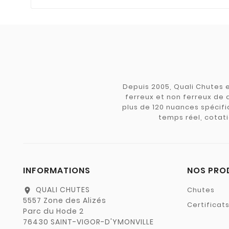
Depuis 2005, Quali Chutes e
ferreux et non ferreux de 
plus de 120 nuances spécifiq
temps réel, cotati
INFORMATIONS
NOS PRO
QUALI CHUTES
Chutes
location_on
5557 Zone des Alizés
Certificat
Parc du Hode 2
76430 SAINT-VIGOR-D'YMONVILLE