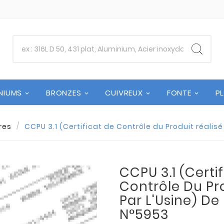
NIUMS
BRONZES
CUIVREUX
FONTE
P
res
CCPU 3.1 (Certificat de Contrôle du Produit réalisé
CCPU 3.1 (Certi
Contrôle Du Pro
Par L'Usine) De
N°5953