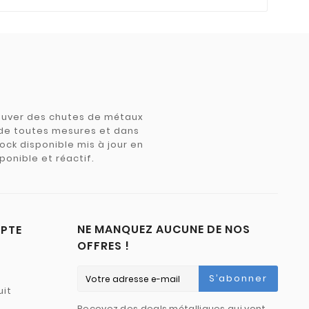
trouver des chutes de métaux
e de toutes mesures et dans
tock disponible mis à jour en
ponible et réactif.
NE MANQUEZ AUCUNE DE NOS
PTE
OFFRES !
S’abonner
uit
Recevez des deals métalliques qui vont