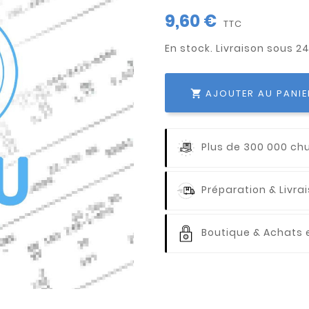
9,60 €
TTC
AJOUTER AU PANIE

Plus de 300 000 ch
Préparation & Livr
Boutique & Achats e