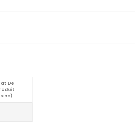
cat De
roduit
Usine)