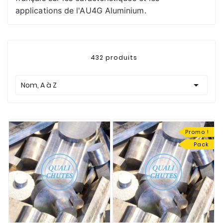
applications de l'AU4G Aluminium.
432 produits

Nom, A à Z
Promo !
Pack