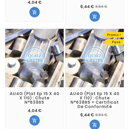
4,04 €
6,44 €
8,84 €


Promo !
Pack
AU4G (Plat Ep 15 X 40
AU4G (Plat Ep 15 X 40
X 110) : Chute
X 110) : Chute
N°63865
N°63865 + Certificat
De Conformité
4,04 €
6,44 €
8,84 €

