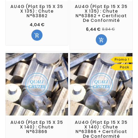
AU4G (Plat Ep 15 X 35
AU4G (Plat Ep 15 X 35
X 135) : Chute
X 135) : Chute
N°63862
N°63862 + Certificat
De Conformité
4,04 €
6,44 €
8,84 €


Promo !
Pack
AU4G (Plat Ep 15 X 35
AU4G (Plat Ep 15 X 35
X 140) : Chute
X 140) : Chute
N°63866
N°63866 + Certificat
De Conformité