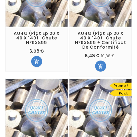
AU4G (Plat Ep 20 X
AU4G (Plat Ep 20 X
40 X 140) : Chute
40 X 140) : Chute
N°63855
N°63855 + Certificat
De Conformité
6,08 €
8,48 €
10,88 €


Promo !
Pack