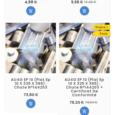
4,88 €
9,68 €
14,48 €


Promo !
Pack
AU4G EP 10 (Plat Ep
AU4G EP 10 (Plat Ep
10 X 325 X 365) :
10 X 325 X 365) :
Chute N°144203
Chute N°144203 +
Certificat De
73,80 €
Conformité
76,20 €
78,60 €

