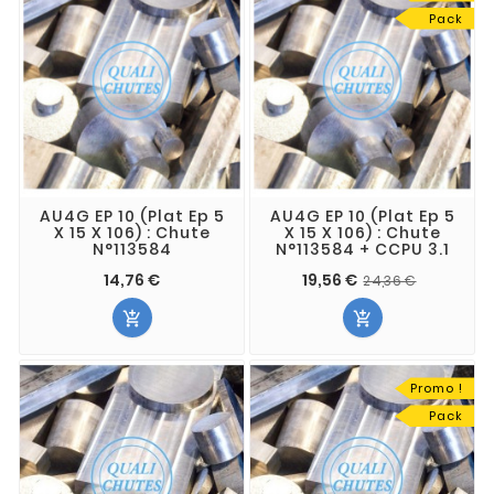
Pack
AU4G EP 10 (Plat Ep 5
AU4G EP 10 (Plat Ep 5
X 15 X 106) : Chute
X 15 X 106) : Chute
N°113584
N°113584 + CCPU 3.1
14,76 €
19,56 €
24,36 €


Promo !
Pack