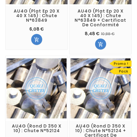
AU4G (Plat Ep 20 X
AU4G (Plat Ep 20 X
40 X 145) : Chute
40 X 145) : Chute
N°63849
N°63849 + Certificat
De Conformité
6,08 €
8,48 €
10,88 €


Promo !
Pack
AU4G (Rond D 350 X
AU4G (Rond D 350 X
10) : Chute N°52124
10) : Chute N°52124 +
Certificat De