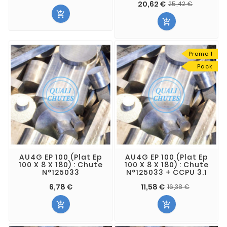
20,62 €
25,42 €


Promo !
Pack
AU4G EP 100 (Plat Ep
AU4G EP 100 (Plat Ep
100 X 8 X 180) : Chute
100 X 8 X 180) : Chute
N°125033
N°125033 + CCPU 3.1
6,78 €
11,58 €
16,38 €

