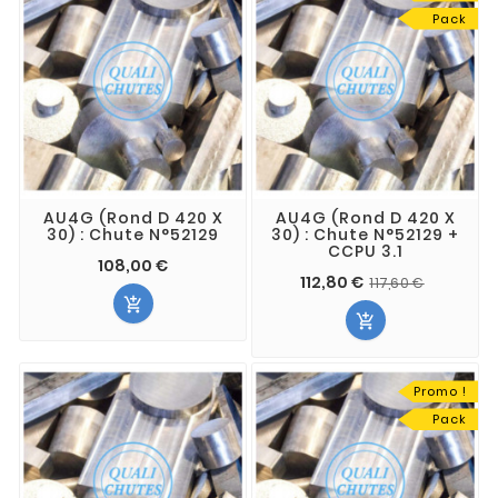
Pack
AU4G (Rond D 420 X
AU4G (Rond D 420 X
30) : Chute N°52129
30) : Chute N°52129 +
CCPU 3.1
108,00 €
112,80 €
117,60 €


Promo !
Pack