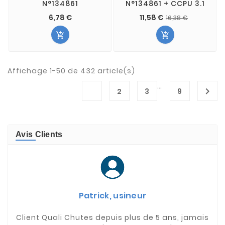
N°134861
N°134861 + CCPU 3.1
6,78 €
11,58 €
16,38 €


Affichage 1-50 de 432 article(s)
…
1

2
3
9
Avis Clients
Patrick, usineur
Client Quali Chutes depuis plus de 5 ans, jamais