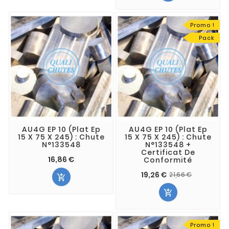
Promo !
Pack
AU4G EP 10 (Plat Ep
AU4G EP 10 (Plat Ep
15 X 75 X 245) : Chute
15 X 75 X 245) : Chute
N°133548
N°133548 +
Certificat De
16,86 €
Conformité
19,26 €
21,66 €


Promo !