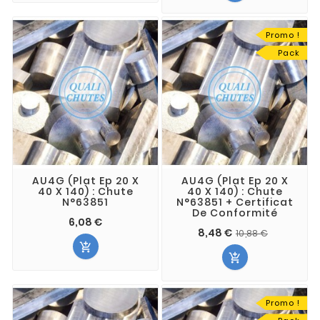
Promo !
Pack
AU4G (Plat Ep 20 X
AU4G (Plat Ep 20 X
40 X 140) : Chute
40 X 140) : Chute
N°63851
N°63851 + Certificat
De Conformité
6,08 €
8,48 €
10,88 €


Promo !