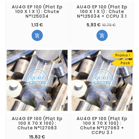
AU4G EP 100 (Plat Ep
AU4G EP 100 (Plat Ep
100 X 1 X 1) : Chute
100 X 1 X 1) : Chute
N°125034
N°125034 + CCPU 3.1
1,13 €
5,93 €
10,73 €


Promo !
Pack
AU4G EP 100 (Plat Ep
AU4G EP 100 (Plat Ep
100 X 70 X 100) :
100 X 70 X 100) :
Chute N°127063
Chute N°127063 +
CCPU 3.1
15,82 €