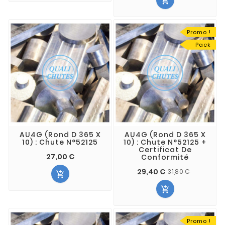

Promo !
Pack
AU4G (Rond D 365 X
AU4G (Rond D 365 X
10) : Chute N°52125
10) : Chute N°52125 +
Certificat De
27,00 €
Conformité
29,40 €
31,80 €


Promo !