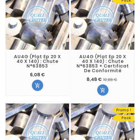
Pack
AU4G (Plat Ep 20 X
AU4G (Plat Ep 20 X
40 X 140) : Chute
40 X 140) : Chute
N°63853
N°63853 + Certificat
De Conformité
6,08 €
8,48 €
10,88 €


Promo !
Pack