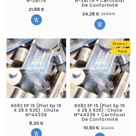
N°38175
N°38175 + Certificat
De Conformité
21,88 €
24,28 €
26,68 €


Promo !
Pack
6082 EP 15 (Plat Ep 15
6082 EP 15 (Plat Ep 15
X 28 X 525) : Chute
X 28 X 525) : Chute
N°44336
N°44336 + Certificat
De Conformité
8,20 €
10,60 €
13,00 €
