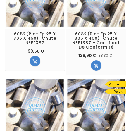
6082 (Plat Ep 25 X
6082 (Plat Ep 25 X
305 X 450) : Chute
305 X 450) : Chute
N°51387
N°51387 + Certificat
De Conformité
133,50 €
135,90 €
138,30 €


Promo !
Pack