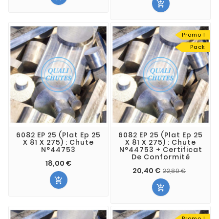

Promo !
Pack
6082 EP 25 (Plat Ep 25
6082 EP 25 (Plat Ep 25
X 81 X 275) : Chute
X 81 X 275) : Chute
N°44753
N°44753 + Certificat
De Conformité
18,00 €
20,40 €
22,80 €


Promo !